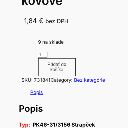
kovové
1,84
€
bez DPH
PK46-31/3156 Strapček
9 na sklade
m
n
Pridať do
o
košíka
ž
SKU:
731841
Category:
Bez kategórie
s
t
Popis
v
Popis
o
p
e
Typ:
PK46-31/3156 Strapček