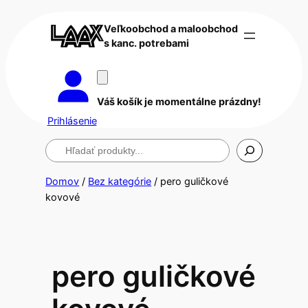
Veľkoobchod a maloobchod
s kanc. potrebami
Váš košík je momentálne prázdny!
Prihlásenie
Hľadanie
Domov
/
Bez kategórie
/ pero guličkové
kovové
pero guličkové