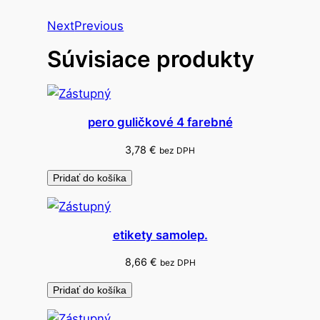
r
o
Next
Previous
g
Súvisiace produkty
u
l
i
č
pero guličkové 4 farebné
k
o
3,78
€
bez DPH
v
Pridať do košíka
é
k
o
etikety samolep.
v
o
8,66
€
bez DPH
v
Pridať do košíka
é