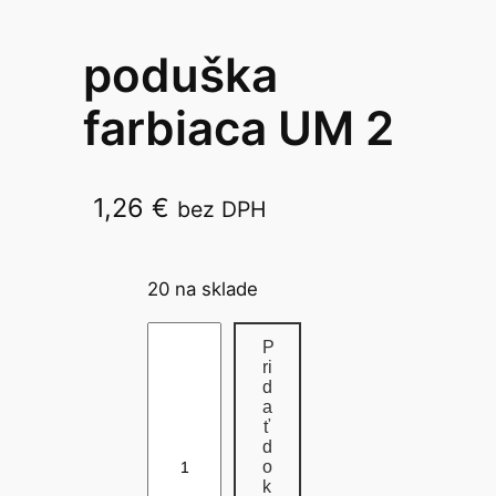
poduška
farbiaca UM 2
1,26
€
bez DPH
UM 2
20 na sklade
m
P
n
ri
d
o
a
ž
ť
d
s
o
t
k