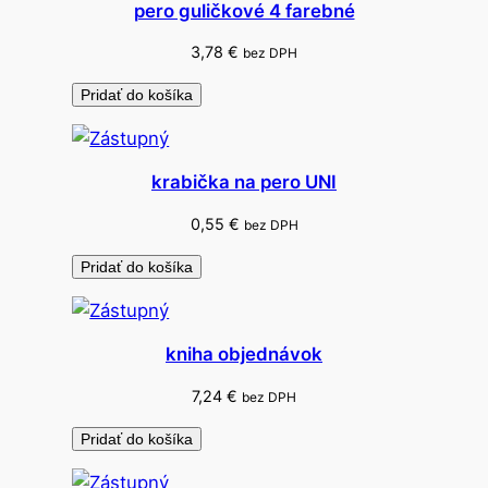
U
pero guličkové 4 farebné
M
3,78
€
bez DPH
2
Pridať do košíka
krabička na pero UNI
0,55
€
bez DPH
Pridať do košíka
kniha objednávok
7,24
€
bez DPH
Pridať do košíka