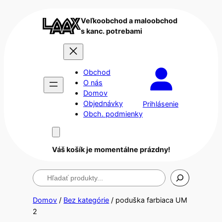
Veľkoobchod a maloobchod
s kanc. potrebami
Obchod
O nás
Domov
Objednávky
Prihlásenie
Obch. podmienky
Váš košík je momentálne prázdny!
Hľadanie
Domov
/
Bez kategórie
/ poduška farbiaca UM
2