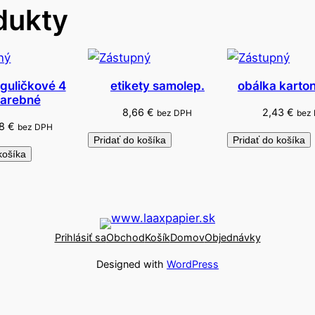
dukty
p
o
r
u
č
 guličkové 4
etikety samolep.
obálka karto
farebné
e
8,66
€
2,43
€
bez DPH
bez
n
78
€
bez DPH
e
Pridať do košíka
Pridať do košíka
košíka
Prihlásiť sa
Obchod
Košík
Domov
Objednávky
Designed with
WordPress