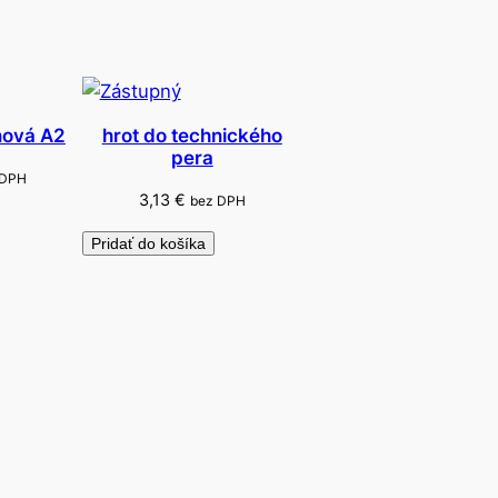
nová A2
hrot do technického
pera
 DPH
3,13
€
bez DPH
Pridať do košíka