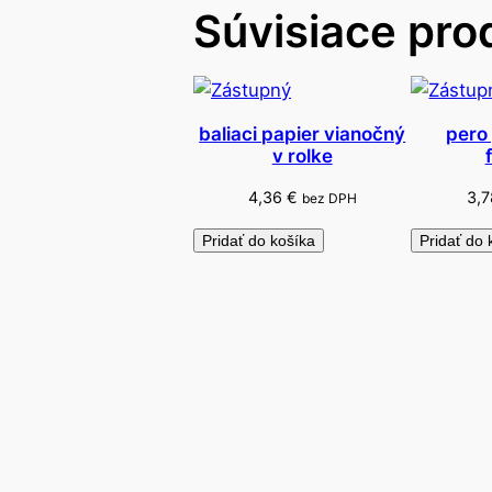
Súvisiace pro
baliaci papier vianočný
pero
v rolke
4,36
€
3,
bez DPH
Pridať do košíka
Pridať do 