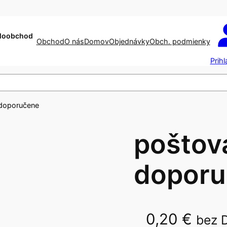
aloobchod
Obchod
O nás
Domov
Objednávky
Obch. podmienky
Prihl
 doporučene
poštov
doporu
0,20
€
bez 