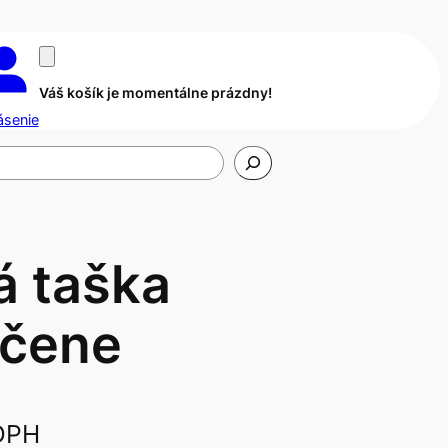
Váš košík je momentálne prázdny!
ásenie
á taška
čene
DPH