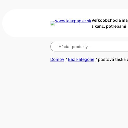
Veľkoobchod a m
s kanc. potrebami
Hľadanie
Domov
/
Bez kategórie
/ poštová taška