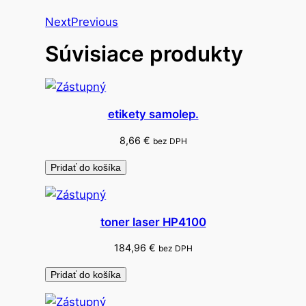
m
Next
Previous
o
Súvisiace produkty
l
e
p
.
etikety samolep.
z
á
8,66
€
bez DPH
l
Pridať do košíka
o
ž
k
toner laser HP4100
y
c
184,96
€
bez DPH
e
Pridať do košíka
r
u