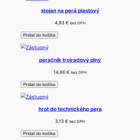
z
stojan na perá plastový
k
a
4,93
€
bez DPH
P
Pridať do košíka
V
C
peračník trojradový plný
14,66
€
bez DPH
Pridať do košíka
hrot do technického pera
3,13
€
bez DPH
Pridať do košíka