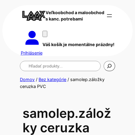
Veľkoobchod a maloobchod
s kanc. potrebami
Váš košík je momentálne prázdny!
Prihlásenie
Hľadanie
Domov
/
Bez kategórie
/ samolep.záložky
ceruzka PVC
samolep.zálož
ky ceruzka