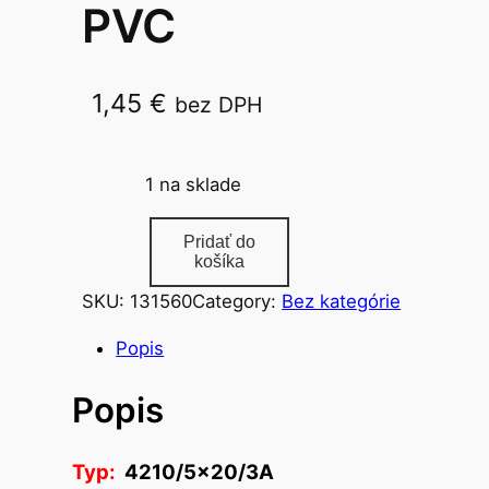
PVC
1,45
€
bez DPH
4210/5×20/3A
1 na sklade
m
Pridať do
n
košíka
o
SKU:
131560
Category:
Bez kategórie
ž
s
Popis
t
Popis
v
o
s
Typ:
4210/5×20/3A
a