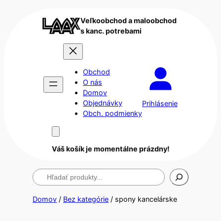
Veľkoobchod a maloobchod
s kanc. potrebami
Obchod
O nás
Domov
Objednávky
Prihlásenie
Obch. podmienky
Váš košík je momentálne prázdny!
Hľadanie
Domov
/
Bez kategórie
/ spony kancelárske