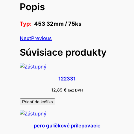
Popis
o
s
p
Typ:
453 32mm / 75ks
o
n
Next
Previous
y
Súvisiace produkty
k
a
n
c
122331
e
l
12,89
€
bez DPH
á
Pridať do košíka
r
s
k
pero guličkové prilepovacie
e