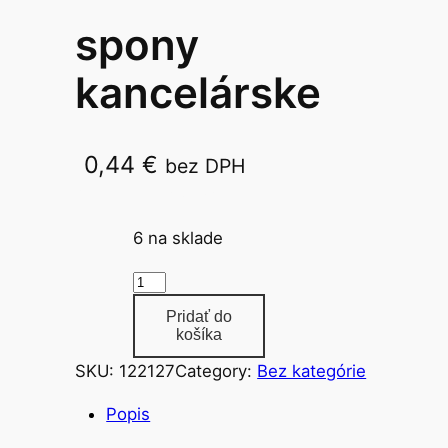
spony
kancelárske
0,44
€
bez DPH
453 32mm / 75ks
6 na sklade
m
n
Pridať do
o
košíka
ž
SKU:
122127
Category:
Bez kategórie
s
t
Popis
v