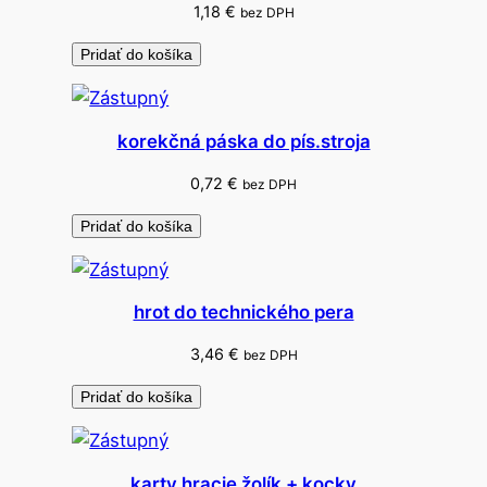
1,18
€
bez DPH
Pridať do košíka
korekčná páska do pís.stroja
0,72
€
bez DPH
Pridať do košíka
hrot do technického pera
3,46
€
bez DPH
Pridať do košíka
karty hracie žolík + kocky