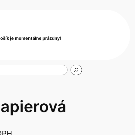
košík je momentálne prázdny!
papierová
DPH