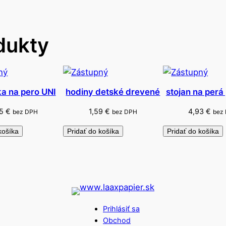
v
á
dukty
ka na pero UNI
hodiny detské drevené
stojan na perá
55
€
1,59
€
4,93
€
bez DPH
bez DPH
bez
košíka
Pridať do košíka
Pridať do košíka
Prihlásiť sa
Obchod