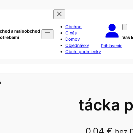
Obchod
chod a maloobchod
O nás
potrebami
Váš 
Domov
Objednávky
Prihlásenie
Obch. podmienky
á
tácka 
0,04
€
bez 