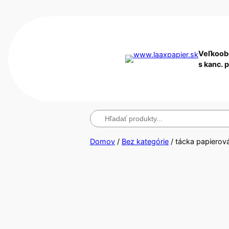
Veľkoob
s kanc. 
Hľadanie
Domov
/
Bez kategórie
/ tácka papierov