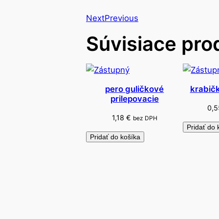
Next
Previous
Súvisiace pro
pero guličkové
krabič
prilepovacie
0,
1,18
€
bez DPH
Pridať do 
Pridať do košíka