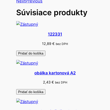
Next
Previous
s
Súvisiace produkty
o
p
e
č
122331
i
a
12,89
€
bez DPH
t
Pridať do košíka
k
y
I
obálka kartonová A2
S
5
2,43
€
bez DPH
3
Pridať do košíka