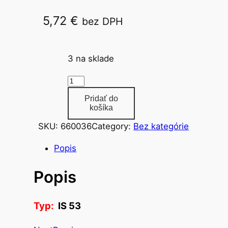
5,72
€
bez DPH
IS 53
3 na sklade
m
n
Pridať do
o
košíka
ž
SKU:
660036
Category:
Bez kategórie
s
t
Popis
v
Popis
o
t
e
Typ:
IS 53
l
e