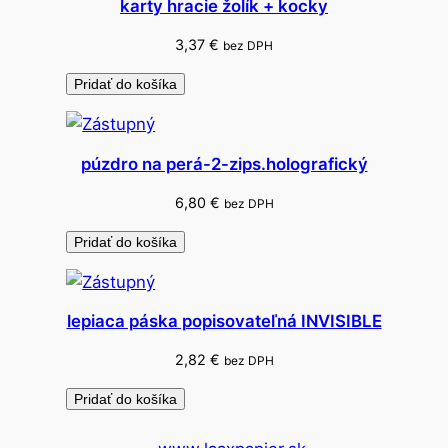
karty hracie žolík + kocky
3,37
€
bez DPH
Pridať do košíka
púzdro na perá-2-zips.holografický
6,80
€
bez DPH
Pridať do košíka
lepiaca páska popisovateľná INVISIBLE
2,82
€
bez DPH
Pridať do košíka