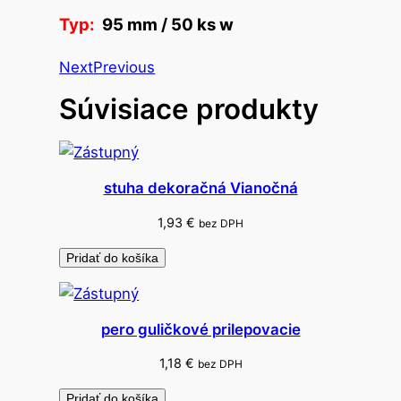
i
Typ:
95 mm / 50 ks w
e
č
Next
Previous
k
Súvisiace produkty
o
s
k
r
stuha dekoračná Vianočná
í
ž
1,93
€
bez DPH
.
Pridať do košíka
o
t
v
pero guličkové prilepovacie
o
r
1,18
€
bez DPH
.
Pridať do košíka