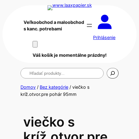
Veľkoobchod a maloobchod
s kanc. potrebami
Prihlásenie
Váš košík je momentálne prázdny!
Hľadanie
Domov
/
Bez kategórie
/ viečko s
kríž.otvor.pre pohár 95mm
viečko s
kríž.otvor.pre