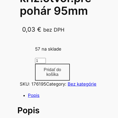
pohár 95mm
0,03
€
bez DPH
95 mm / 50 ks w
57 na sklade
m
n
Pridať do
o
košíka
ž
SKU:
176195
Category:
Bez kategórie
s
t
Popis
v
Popis
o
v