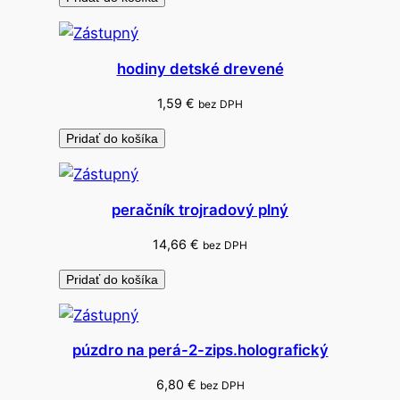
p
r
e
hodiny detské drevené
p
o
1,59
€
bez DPH
h
Pridať do košíka
á
r
9
peračník trojradový plný
5
m
14,66
€
bez DPH
m
Pridať do košíka
púzdro na perá-2-zips.holografický
6,80
€
bez DPH