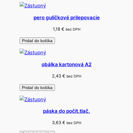
u
z
pero guličkové prilepovacie
á
v
1,18
€
bez DPH
e
Pridať do košíka
r
o
m
obálka kartonová A2
2,43
€
bez DPH
Pridať do košíka
páska do počít.tlač.
3,63
€
bez DPH