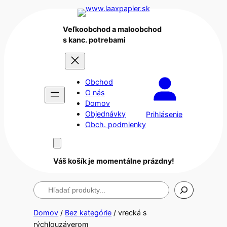
Veľkoobchod a maloobchod
s kanc. potrebami
Obchod
O nás
Domov
Objednávky
Prihlásenie
Obch. podmienky
Váš košík je momentálne prázdny!
Hľadanie
Domov
/
Bez kategórie
/ vrecká s
rýchlouzáverom