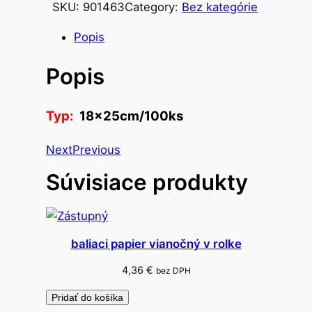
SKU:
901463
Category:
Bez kategórie
s
t
Popis
v
Popis
o
v
r
Typ:
18x25cm/100ks
e
c
Next
Previous
k
Súvisiace produkty
á
s
r
ý
baliaci papier vianočný v rolke
c
h
4,36
€
bez DPH
l
Pridať do košíka
o