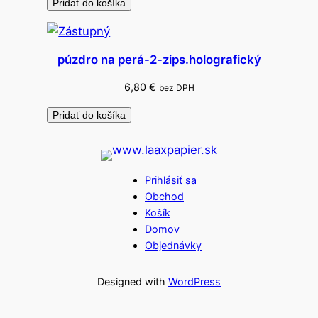
Pridať do košíka
púzdro na perá-2-zips.holografický
6,80
€
bez DPH
Pridať do košíka
Prihlásiť sa
Obchod
Košík
Domov
Objednávky
Designed with
WordPress