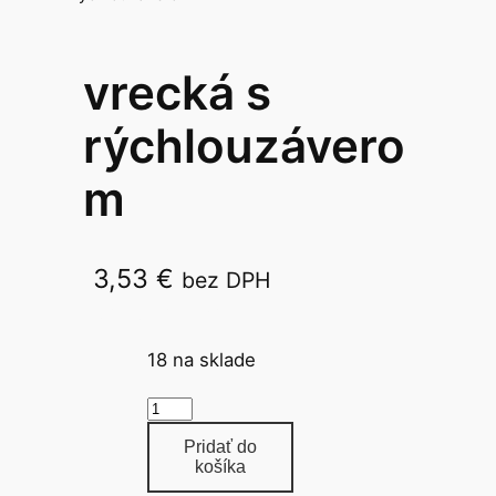
vrecká s
rýchlouzávero
m
3,53
€
bez DPH
18x25cm/100ks
18 na sklade
m
n
Pridať do
o
košíka
ž