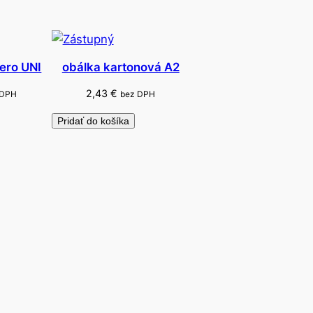
ero UNI
obálka kartonová A2
2,43
€
 DPH
bez DPH
Pridať do košíka