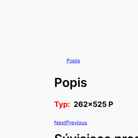
Popis
Popis
Typ:
262×525 P
Next
Previous