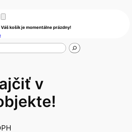
Váš košík je momentálne prázdny!
e
ajčiť v
objekte!
DPH