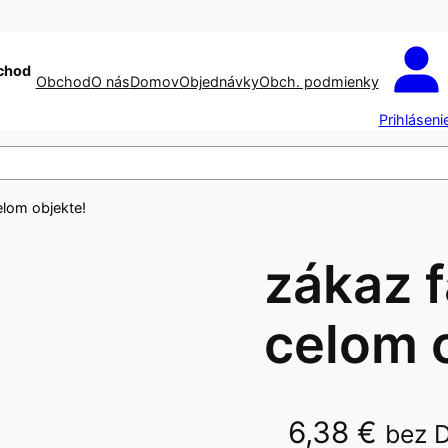
chod
Obchod
O nás
Domov
Objednávky
Obch. podmienky
Prihláseni
celom objekte!
zákaz f
celom 
6,38
€
bez 