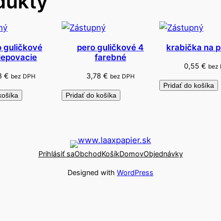
dukty
o
m
o
b
 guličkové
pero guličkové 4
krabička na p
ilepovacie
farebné
j
0,55
€
bez
e
18
€
3,78
€
bez DPH
bez DPH
k
Pridať do košíka
košíka
Pridať do košíka
t
e
!
Prihlásiť sa
Obchod
Košík
Domov
Objednávky
Designed with
WordPress