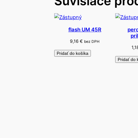
Súvisiace pro
flash UM 45R
pero
pr
9,16
€
bez DPH
1,
Pridať do košíka
Pridať do 