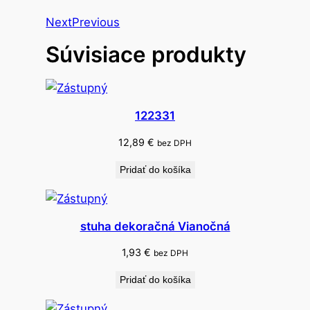
a
Next
Previous
č
Súvisiace produkty
k
o
v
a
122331
č
D
12,89
€
bez DPH
E
Pridať do košíka
C
O
R
stuha dekoračná Vianočná
P
E
1,93
€
bez DPH
N
Pridať do košíka
m
e