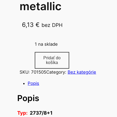
metallic
6,13
€
bez DPH
2737/8+1
1 na sklade
m
Pridať do
n
košíka
o
SKU:
701505
Category:
Bez kategórie
ž
s
Popis
t
Popis
v
o
z
Typ:
2737/8+1
n