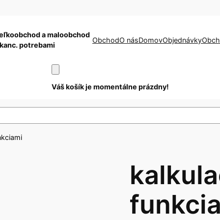
eľkoobchod a maloobchod
Obchod
O nás
Domov
Objednávky
Obch
 kanc. potrebami
Váš košík je momentálne prázdny!
nkciami
kalkula
funkci