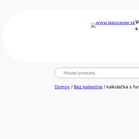
V
s
Hľadanie
Domov
/
Bez kategórie
/ kalkulačka s fu