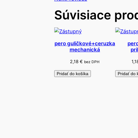
Súvisiace pro
pero guličkové+ceruzka
pero
mechanická
pr
2,18
€
1,
bez DPH
Pridať do košíka
Pridať do 