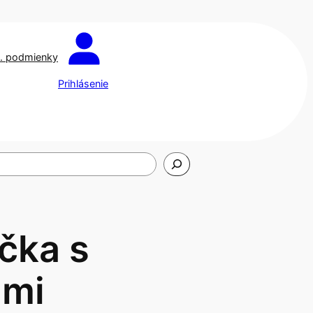
. podmienky
Prihlásenie
čka s
ami