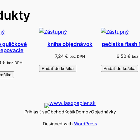
u
dukty
n
k
c
i
a
 guličkové
kniha objednávok
pečiatka flash
ilepovacie
m
7,24
€
6,50
€
bez DPH
bez
i
18
€
bez DPH
Pridať do košíka
Pridať do košíka
košíka
Prihlásiť sa
Obchod
Košík
Domov
Objednávky
Designed with
WordPress