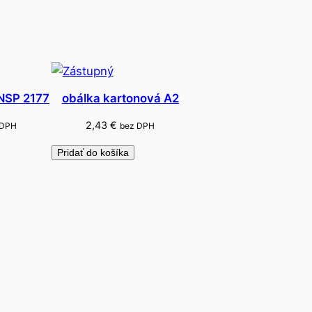
 NSP 2177
obálka kartonová A2
2,43
€
 DPH
bez DPH
Pridať do košíka