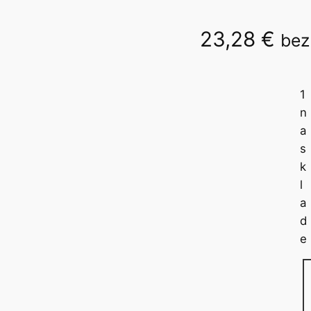
23,28
€
bez
FX 350 CW
1
n
a
s
k
l
a
d
e
m
n
o